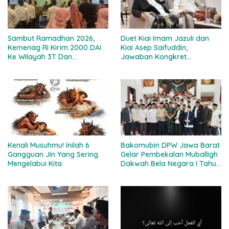
Sambut Ramadhan 2026,
Duet Kiai Imam Jazuli dan
Kemenag RI Kirim 2000 DAI
Kiai Asep Saifuddin,
Ke Wilayah 3T Dan
Jawaban Kongkret
Perbatasan
Muktamar Ke-35 NU, Ini
Alasannya!
Kenali Musuhmu! Inilah 6
Bakomubin DPW Jawa Barat
Gangguan Jin Yang Sering
Gelar Pembekalan Muballigh
Mengelabui Kita
Dakwah Bela Negara I Tahun
2025