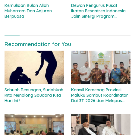
Kemuliaan Bulan Allah
Dewan Pengurus Pusat
Muharram Dan Anjuran
Ikatan Pesantren Indonesia
Berpuasa
Jalin Sinergi Program
Bersama TvOne
Recommendation for You
Sebuah Renungan, Sudahkah
Kanwil Kemenag Provinsi
Kita Menolong Saudara Kita
Maluku Sambut Koordinator
Hari Ini !
Dai 3T 2026 dan Melepas
Sejumlah Pendakwah Di
Wilayah Kepulauan