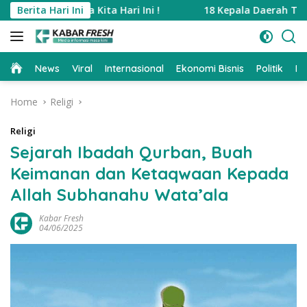
Skip
a Kita Hari Ini !
Berita Hari Ini
18 Kepala Daerah Terjaring OTT KPK
to
content
Home
News
Viral
Internasional
Ekonomi Bisnis
Politik
Pe
Home
Religi
Religi
Sejarah Ibadah Qurban, Buah
Keimanan dan Ketaqwaan Kepada
Allah Subhanahu Wata’ala
Kabar Fresh
04/06/2025