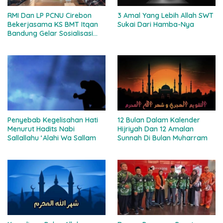
RMI Dan LP PCNU Cirebon
3 Amal Yang Lebih Allah SWT
Bekerjasama KS BMT Itqan
Sukai Dari Hamba-Nya
Bandung Gelar Sosialisasi
Percepatan MBG Ke Ponpes
Se-Kabupaten Cirebon
Penyebab Kegelisahan Hati
12 Bulan Dalam Kalender
Menurut Hadits Nabi
Hijriyah Dan 12 Amalan
Sallallahu ‘Alahi Wa Sallam
Sunnah Di Bulan Muharram