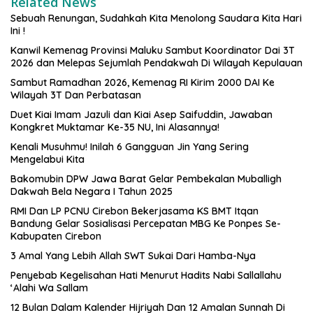
Related News
Sebuah Renungan, Sudahkah Kita Menolong Saudara Kita Hari
Ini !
Kanwil Kemenag Provinsi Maluku Sambut Koordinator Dai 3T
2026 dan Melepas Sejumlah Pendakwah Di Wilayah Kepulauan
Sambut Ramadhan 2026, Kemenag RI Kirim 2000 DAI Ke
Wilayah 3T Dan Perbatasan
Duet Kiai Imam Jazuli dan Kiai Asep Saifuddin, Jawaban
Kongkret Muktamar Ke-35 NU, Ini Alasannya!
Kenali Musuhmu! Inilah 6 Gangguan Jin Yang Sering
Mengelabui Kita
Bakomubin DPW Jawa Barat Gelar Pembekalan Muballigh
Dakwah Bela Negara I Tahun 2025
RMI Dan LP PCNU Cirebon Bekerjasama KS BMT Itqan
Bandung Gelar Sosialisasi Percepatan MBG Ke Ponpes Se-
Kabupaten Cirebon
3 Amal Yang Lebih Allah SWT Sukai Dari Hamba-Nya
Penyebab Kegelisahan Hati Menurut Hadits Nabi Sallallahu
‘Alahi Wa Sallam
12 Bulan Dalam Kalender Hijriyah Dan 12 Amalan Sunnah Di