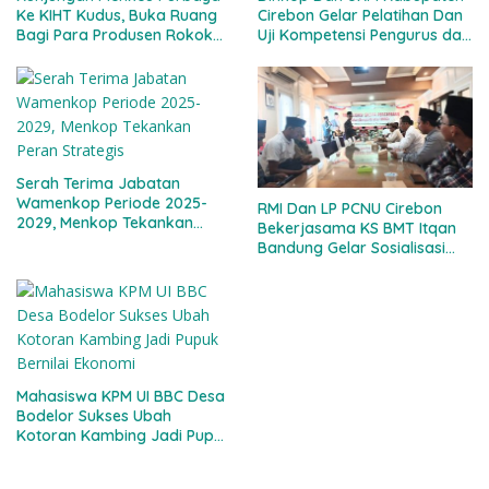
Ke KIHT Kudus, Buka Ruang
Cirebon Gelar Pelatihan Dan
Bagi Para Produsen Rokok
Uji Kompetensi Pengurus dan
Ilegal Bertransformasi
Pengawas Koperasi Tahun
Menjadi Industri Legal
2025
Serah Terima Jabatan
Wamenkop Periode 2025-
RMI Dan LP PCNU Cirebon
2029, Menkop Tekankan
Bekerjasama KS BMT Itqan
Peran Strategis
Bandung Gelar Sosialisasi
Percepatan MBG Ke Ponpes
Se-Kabupaten Cirebon
Mahasiswa KPM UI BBC Desa
Bodelor Sukses Ubah
Kotoran Kambing Jadi Pupuk
Bernilai Ekonomi