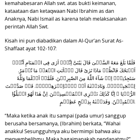
kemahabesaran Allah swt. atas bukti keimanan,
kataataan dan ketaqwaan Nabi Ibrahim as dan
Anaknya, Nabi Ismail as karena telah melaksanakan
perintah Allah Swt.
Kisah ini pun diabadikan dalam Al-Qur’an Surat As-
Shaffaat ayat 102-107:
فَلَمَّا بَلَغَ مَعَهُ السَّعۡىَ قَالَ يٰبُنَىَّ اِنِّىۡۤ اَرٰى فِى الۡمَنَامِ اَنِّىۡۤ
اَذۡبَحُكَ فَانْظُرۡ مَاذَا تَرٰىؕ قَالَ يٰۤاَبَتِ افۡعَلۡ مَا تُؤۡمَرُ.
سَتَجِدُنِىۡۤ اِنۡ شَآءَ اللّٰهُ مِنَ الصّٰبِرِيۡنَ‏. فَلَمَّاۤ اَسۡلَمَا وَتَلَّهٗ
لِلۡجَبِيۡنِۚ‏. وَنَادَيۡنٰهُ اَنۡ يّٰۤاِبۡرٰهِيۡمُۙ‏. قَدۡ صَدَّقۡتَ
الرُّءۡيَا ۚ اِنَّا كَذٰلِكَ نَجۡزِى الۡمُحۡسِنِيۡنَ‏. اِنَّ هٰذَا لَهُوَ الۡبَلٰٓؤُا
الۡمُبِيۡنُ‏. وَفَدَيۡنٰهُ بِذِبۡحٍ عَظِيۡمٍ‏.
“Maka ketika anak itu sampai (pada umur) sanggup
berusaha bersamanya, (Ibrahim) berkata, “Wahai
anakku! Sesungguhnya aku bermimpi bahwa aku
menyembelihmu. Maka bagaimanakah pendapatmu?”