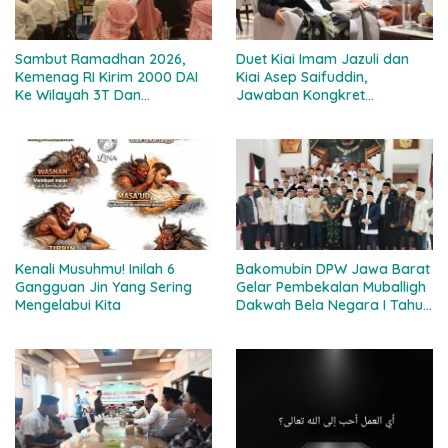
Sambut Ramadhan 2026,
Duet Kiai Imam Jazuli dan
Kemenag RI Kirim 2000 DAI
Kiai Asep Saifuddin,
Ke Wilayah 3T Dan
Jawaban Kongkret
Perbatasan
Muktamar Ke-35 NU, Ini
Alasannya!
Kenali Musuhmu! Inilah 6
Bakomubin DPW Jawa Barat
Gangguan Jin Yang Sering
Gelar Pembekalan Muballigh
Mengelabui Kita
Dakwah Bela Negara I Tahun
2025