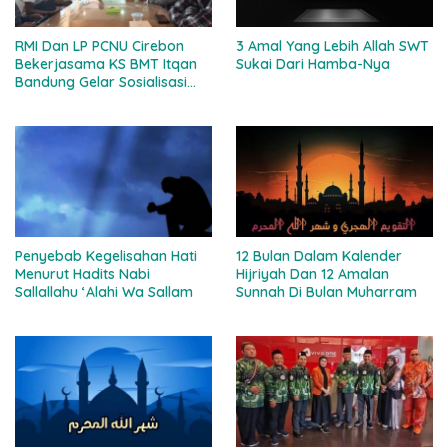
RMI Dan LP PCNU Cirebon
3 Amal Yang Lebih Allah SWT
Bekerjasama KS BMT Itqan
Sukai Dari Hamba-Nya
Bandung Gelar Sosialisasi
Percepatan MBG Ke Ponpes
Se-Kabupaten Cirebon
Penyebab Kegelisahan Hati
12 Bulan Dalam Kalender
Menurut Hadits Nabi
Hijriyah Dan 12 Amalan
Sallallahu ‘Alahi Wa Sallam
Sunnah Di Bulan Muharram