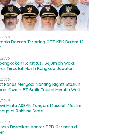
7/2026
epala Daerah Terjaring OTT KPK Dalam 12
n
7/2026
engkakan Konstitusi, Sejumlah Wakil
eri Tercatat Masih Rangkap Jabatan
0/2025
t Panas Menyoal Naming Rights Stasiun
bon, Owner BT Batik Trusmi Memilih Walk
Dari Ruang Rapat
3/2019
wi Minta ASEAN Tangani Masalah Muslim
ngya di Rakhine State
3/2019
owo Resmikan Kantor DPD Gerindra di
ten