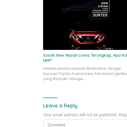
Sosok New Nissan Livina Terungkap, Apa Ka
NMI?
Setelah pecinta otomotif dihebohkan dengan
bocoran Toyota Avanza baru, kini muncul gamba
yang disinyalir sebagai…
Leave a Reply
Your email address will not be published.
Requ