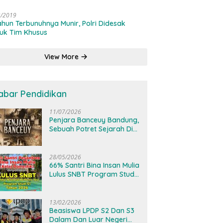
3/2019
ahun Terbunuhnya Munir, Polri Didesak
uk Tim Khusus
View More
abar Pendidikan
11/07/2026
Penjara Banceuy Bandung,
Sebuah Potret Sejarah Di
Balik Kamar Sel Nomor
Lima
28/05/2026
66% Santri Bina Insan Mulia
Lulus SNBT Program Studi
S1 Tahun 2026
13/02/2026
Beasiswa LPDP S2 Dan S3
Dalam Dan Luar Negeri