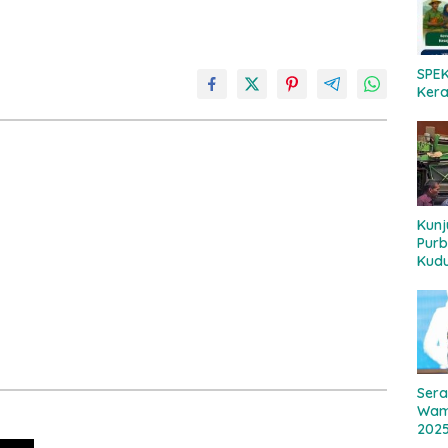
SPEK
Kera
Kun
Purb
Kudu
Bagi
Roko
Bert
Menj
Sera
Wam
202
Tek