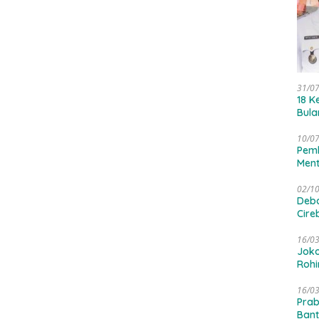
31/0
18 K
Bula
10/0
Pemb
Ment
02/1
Deba
Cire
Out 
16/0
Joko
Rohi
16/0
Prab
Ban