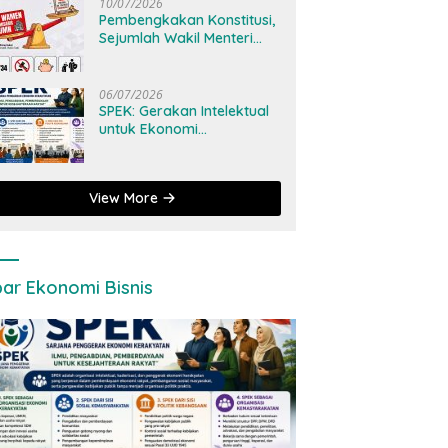
10/07/2026
Pembengkakan Konstitusi,
Sejumlah Wakil Menteri
Tercatat Masih Rangkap
Jabatan
06/07/2026
SPEK: Gerakan Intelektual
untuk Ekonomi
Kerakyatan dan
Perubahan Sosial
View More
ar Ekonomi Bisnis