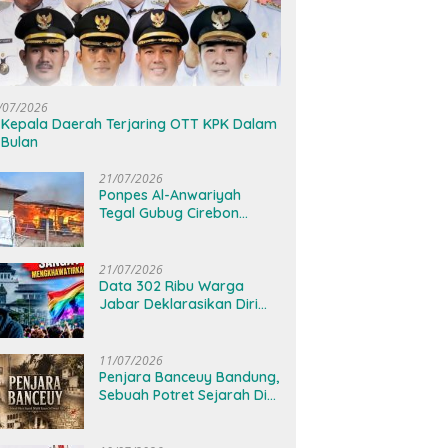
/07/2026
 Kepala Daerah Terjaring OTT KPK Dalam
 Bulan
21/07/2026
Ponpes Al-Anwariyah
Tegal Gubug Cirebon
Kebakaran, Diduga Akibat
Korsleting Listrik
21/07/2026
Data 302 Ribu Warga
Jabar Deklarasikan Diri
Sebagi LGBT Menjadi
Perhatian Ranperda OPSM
11/07/2026
Penjara Banceuy Bandung,
Sebuah Potret Sejarah Di
Balik Kamar Sel Nomor
Lima