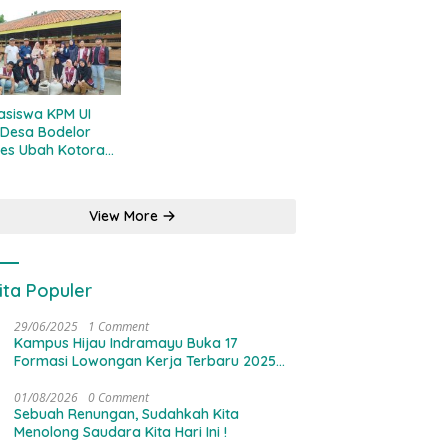
tegis
Sosialisasi Percepatan
MBG Ke Ponpes Se-
Kabupaten Cirebon
siswa KPM UI
Desa Bodelor
es Ubah Kotoran
ing Jadi Pupuk
ilai Ekonomi
View More
ita Populer
29/06/2025
1 Comment
Kampus Hijau Indramayu Buka 17
Formasi Lowongan Kerja Terbaru 2025
Untuk Operator dan Guru
01/08/2026
0 Comment
Sebuah Renungan, Sudahkah Kita
Menolong Saudara Kita Hari Ini !