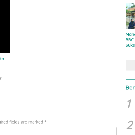
Stra
Maha
BBC 
Suks
Kamb
Bern
ta
r
Ber
1
2
ired fields are marked
*