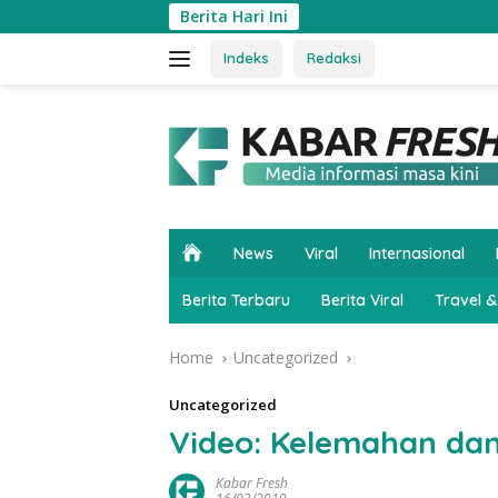
Skip
Berita Hari Ini
to
content
Indeks
Redaksi
H
News
Viral
Internasional
o
m
Berita Terbaru
Berita Viral
Travel &
e
Home
Uncategorized
Uncategorized
Video: Kelemahan dan
Kabar Fresh