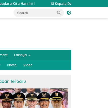
i Ini !
18 Kepala Daerah Terjaring OTT KPK Dalam 12 
nment
Lainnya
r
Photo
Video
abar Terbaru