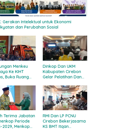
: Gerakan Intelektual untuk Ekonomi
kyatan dan Perubahan Sosial
jungan Menkeu
Dinkop Dan UKM
aya Ke KIHT
Kabupaten Cirebon
s, Buka Ruang
Gelar Pelatihan Dan
 Para Produsen
Uji Kompetensi
k Ilegal
Pengurus dan
ransformasi
Pengawas Koperasi
adi Industri Legal
Tahun 2025
h Terima Jabatan
RMI Dan LP PCNU
enkop Periode
Cirebon Bekerjasama
5-2029, Menkop
KS BMT Itqan
ankan Peran
Bandung Gelar