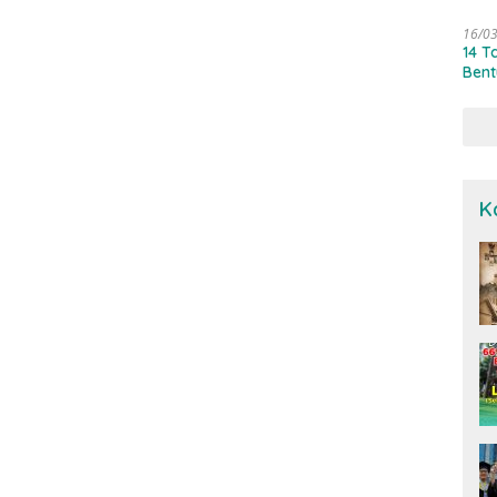
16/0
14 T
Bent
K