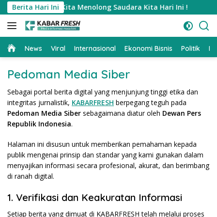
Skip
an, Sudahkah Kita Menolong Saudara Kita Hari Ini !
Berita Hari Ini
18
to
content
Home
News
Viral
Internasional
Ekonomi Bisnis
Politik
Pe
Pedoman Media Siber
Sebagai portal berita digital yang menjunjung tinggi etika dan
integritas jurnalistik,
KABARFRESH
berpegang teguh pada
Pedoman Media Siber
sebagaimana diatur oleh
Dewan Pers
Republik Indonesia
.
Halaman ini disusun untuk memberikan pemahaman kepada
publik mengenai prinsip dan standar yang kami gunakan dalam
menyajikan informasi secara profesional, akurat, dan berimbang
di ranah digital.
1. Verifikasi dan Keakuratan Informasi
Setiap berita yang dimuat di KABARFRESH telah melalui proses