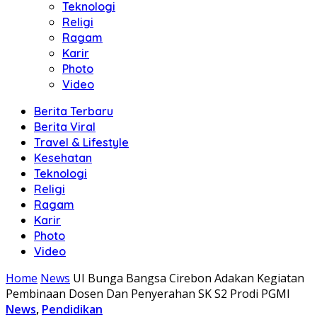
Teknologi
Religi
Ragam
Karir
Photo
Video
Berita Terbaru
Berita Viral
Travel & Lifestyle
Kesehatan
Teknologi
Religi
Ragam
Karir
Photo
Video
Home
News
UI Bunga Bangsa Cirebon Adakan Kegiatan
Pembinaan Dosen Dan Penyerahan SK S2 Prodi PGMI
News
,
Pendidikan