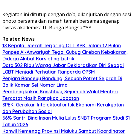
Kegiatan ini ditutup dengan do’a, dilanjutkan dengan sesi
photo bersama dan ramah tamah bersama segenap
civitas akademika UI Bunga Bangsa.***
Related News
18 Kepala Daerah Terjaring OTT KPK Dalam 12 Bulan
Ponpes Al-Anwariyah Tegal Gubug Cirebon Kebakaran,
Diduga Akibat Korsleting Listrik
Data 302 Ribu Warga Jabar Deklarasikan Diri Sebagi
LGBT Menjadi Perhatian Ranperda OPSM
Penjara Banceuy Bandung, Sebuah Potret Sejarah Di
Balik Kamar Sel Nomor Lima
Pembengkakan Konstitusi, Sejumlah Wakil Menteri
Tercatat Masih Rangkap Jabatan
SPEK: Gerakan Intelektual untuk Ekonomi Kerakyatan
dan Perubahan Sosial
66% Santri Bina Insan Mulia Lulus SNBT Program Studi S1
Tahun 2026
Kanwil Kemenag Provinsi Maluku Sambut Koordinator